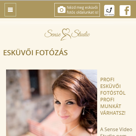
Nézd meg esküvői
fotós oldalunkat is!
ESKÜVŐI FOTÓZÁS
PROFI
ESKÜVŐI
FOTÓSTÓL
PROFI
MUNKÁT
VÁRHATSZ!
A Sense Video