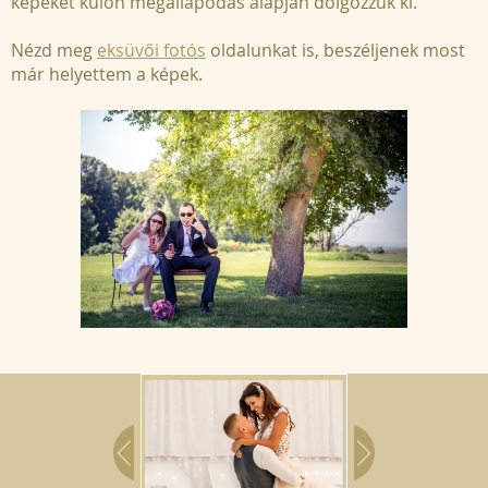
képeket külön megállapodás alapján dolgozzuk ki.
Nézd meg
eksüvői fotós
oldalunkat is, beszéljenek most
már helyettem a képek.