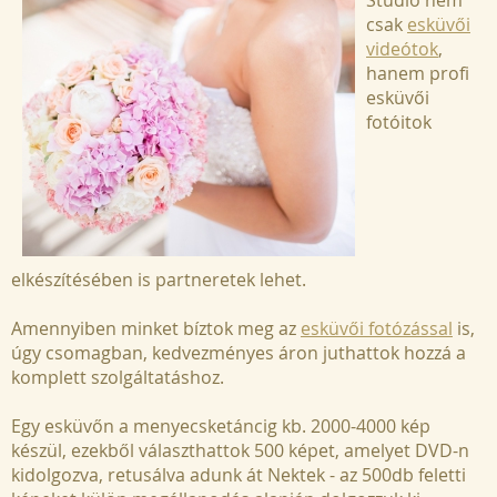
Studio nem
csak
esküvői
videótok
,
hanem profi
esküvői
fotóitok
elkészítésében is partneretek lehet.
Amennyiben minket bíztok meg az
esküvői fotózással
is,
úgy csomagban, kedvezményes áron juthattok hozzá a
komplett szolgáltatáshoz.
Egy esküvőn a menyecsketáncig kb. 2000-4000 kép
készül, ezekből választhattok 500 képet, amelyet DVD-n
kidolgozva, retusálva adunk át Nektek - az 500db feletti